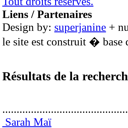
Tout droits réservés.
Liens / Partenaires
Design by:
superjanine
+ n
le site est construit � base 
Résultats de la recherc
............................................
Sarah Maï