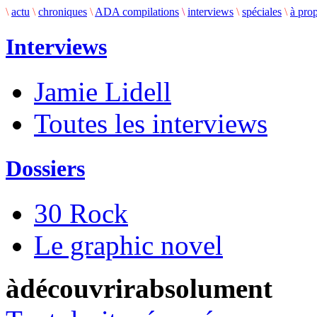
\
actu
\
chroniques
\
ADA compilations
\
interviews
\
spéciales
\
à pro
Interviews
Jamie Lidell
Toutes les interviews
Dossiers
30 Rock
Le graphic novel
àdécouvrirabsolument