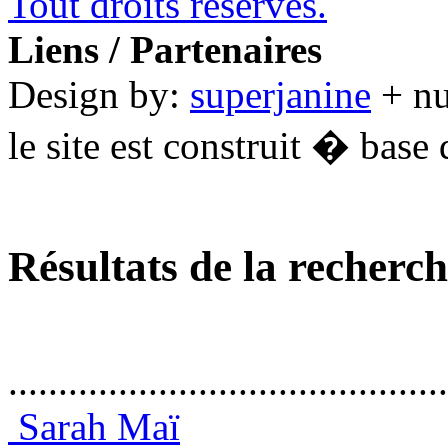
Tout droits réservés.
Liens / Partenaires
Design by:
superjanine
+ n
le site est construit � base 
Résultats de la recherc
............................................
Sarah Maï