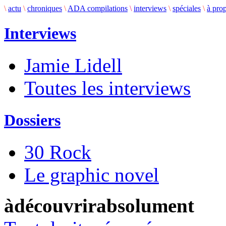
\
actu
\
chroniques
\
ADA compilations
\
interviews
\
spéciales
\
à pro
Interviews
Jamie Lidell
Toutes les interviews
Dossiers
30 Rock
Le graphic novel
àdécouvrirabsolument