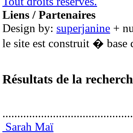
Tout droits réservés.
Liens / Partenaires
Design by:
superjanine
+ n
le site est construit � base 
Résultats de la recherc
............................................
Sarah Maï