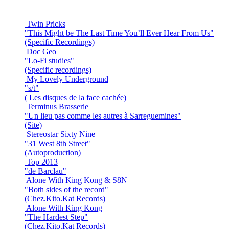
Twin Pricks
"This Might be The Last Time You’ll Ever Hear From Us"
(Specific Recordings)
Doc Geo
"Lo-Fi studies"
(Specific recordings)
My Lovely Underground
"s/t"
( Les disques de la face cachée)
Terminus Brasserie
"Un lieu pas comme les autres à Sarreguemines"
(Site)
Stereostar Sixty Nine
"31 West 8th Street"
(Autoproduction)
Top 2013
"de Barclau"
Alone With King Kong & S8N
"Both sides of the record"
(Chez.Kito.Kat Records)
Alone With King Kong
"The Hardest Step"
(Chez.Kito.Kat Records)