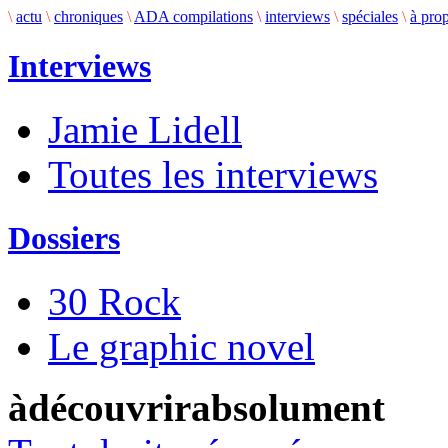
\
actu
\
chroniques
\
ADA compilations
\
interviews
\
spéciales
\
à pro
Interviews
Jamie Lidell
Toutes les interviews
Dossiers
30 Rock
Le graphic novel
àdécouvrirabsolument