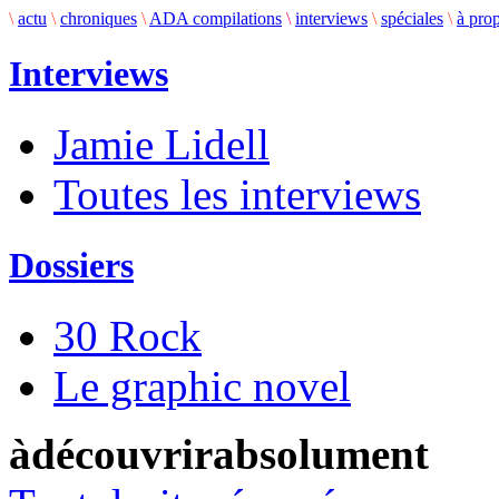
\
actu
\
chroniques
\
ADA compilations
\
interviews
\
spéciales
\
à pro
Interviews
Jamie Lidell
Toutes les interviews
Dossiers
30 Rock
Le graphic novel
àdécouvrirabsolument