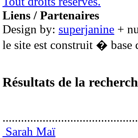
Tout droits réservés.
Liens / Partenaires
Design by:
superjanine
+ n
le site est construit � base 
Résultats de la recherc
............................................
Sarah Maï