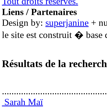
Tout droits réservés.
Liens / Partenaires
Design by:
superjanine
+ n
le site est construit � base 
Résultats de la recherc
............................................
Sarah Maï