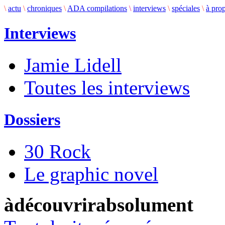
\
actu
\
chroniques
\
ADA compilations
\
interviews
\
spéciales
\
à pro
Interviews
Jamie Lidell
Toutes les interviews
Dossiers
30 Rock
Le graphic novel
àdécouvrirabsolument