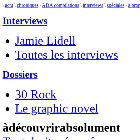
\
actu
\
chroniques
\
ADA compilations
\
interviews
\
spéciales
\
à pro
Interviews
Jamie Lidell
Toutes les interviews
Dossiers
30 Rock
Le graphic novel
àdécouvrirabsolument