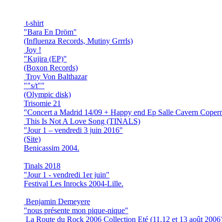
t-shirt
"Bara En Dröm"
(Influenza Records, Mutiny Grrrls)
Joy !
"Kujira (EP)"
(Boxon Records)
Troy Von Balthazar
""s/t""
(Olympic disk)
Trisomie 21
"Concert a Madrid 14/09 + Happy end Ep Salle Cavern Coper
This Is Not A Love Song (TINALS)
"Jour 1 – vendredi 3 juin 2016"
(Site)
Benicassim 2004.
Tinals 2018
"Jour 1 - vendredi 1er juin"
Festival Les Inrocks 2004-Lille.
Benjamin Demeyere
"nous présente mon pique-nique"
La Route du Rock 2006 Collection Eté (11,12 et 13 août 2006)