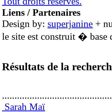
Tout droits réservés.
Liens / Partenaires
Design by:
superjanine
+ n
le site est construit � base 
Résultats de la recherc
............................................
Sarah Maï