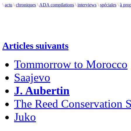
\
actu
\
chroniques
\
ADA compilations
\
interviews
\
spéciales
\
à pro
Articles suivants
Tommorrow to Morocco
Saajevo
J. Aubertin
The Reed Conservation S
Juko