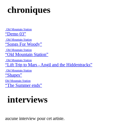
chroniques
Old Mountain Station
“Demo 03”
Old Mountain Station
“Songs For Woody”
Old Mountain Station
“Old Mountain Station”
Old Mountain Station
“Lift Trip to Mars - Angil and the Hiddentracks”
Old Mountain Station
“Shapes”
Old Mountain Station
“The Summer ends”
interviews
aucune interview pour cet artiste.