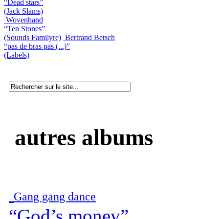
“Dead stars”
(Jack Slams)
Wovenhand
“Ten Stones”
(Sounds Familyre)
Bertrand Betsch
“pas de bras pas (...)”
(Labels)
autres albums
Gang gang dance
“God’s money”