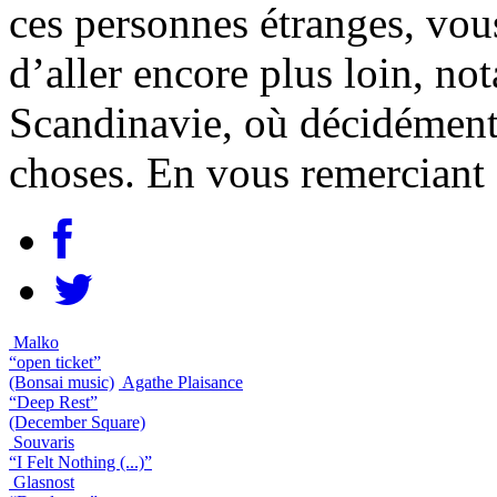
ces personnes étranges, vou
d’aller encore plus loin, no
Scandinavie, où décidément 
choses. En vous remerciant 
Malko
“open ticket”
(Bonsai music)
Agathe Plaisance
“Deep Rest”
(December Square)
Souvaris
“I Felt Nothing (...)”
Glasnost