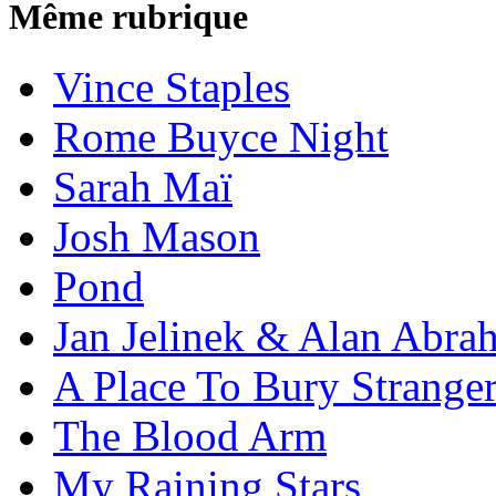
Même rubrique
Vince Staples
Rome Buyce Night
Sarah Maï
Josh Mason
Pond
Jan Jelinek & Alan Abra
A Place To Bury Strange
The Blood Arm
My Raining Stars