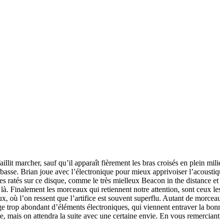
llit marcher, sauf qu’il apparaît fièrement les bras croisés en plein milie
 la basse. Brian joue avec l’électronique pour mieux apprivoiser l’acoust
des ratés sur ce disque, comme le très mielleux Beacon in the distance e
là. Finalement les morceaux qui retiennent notre attention, sont ceux le
ù l’on ressent que l’artifice est souvent superflu. Autant de morceaux
 trop abondant d’éléments électroniques, qui viennent entraver la bonne 
, mais on attendra la suite avec une certaine envie. En vous remerciant