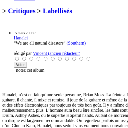
>
Critiques
>
Labellisés
5 mars 2008 /
Hanalei
“We are all natural disasters”
(Southern)
rédigé par
Vincent (ancien rédacteur)
notez cet album
Hanalei, n’est en fait qu’une seule personne, Brian Moss. La feinte a fai
guitare, il chante, il mixe et remixe, il joue de la guitare et même de
et des effets électroniques par toujours de très bon goût. Il y a même 
malheureusement, plus. L’homme aura beau être sincère, les faits sont 
Drum, Ashby Ashes, ou le superbe Hopeful hands. Autant de morceaux, o
du disque est largement recommandable. On regrettera parfois un usage
d’un Clue to Kalo, Hanalei, nous séduit sans vraiment nous convaincre