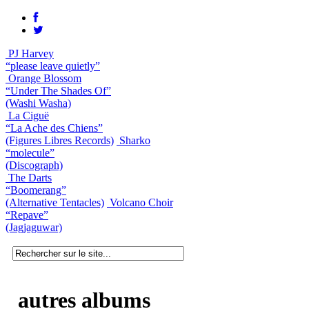
PJ Harvey
“please leave quietly”
Orange Blossom
“Under The Shades Of”
(Washi Washa)
La Ciguë
“La Ache des Chiens”
(Figures Libres Records)
Sharko
“molecule”
(Discograph)
The Darts
“Boomerang”
(Alternative Tentacles)
Volcano Choir
“Repave”
(Jagjaguwar)
autres albums