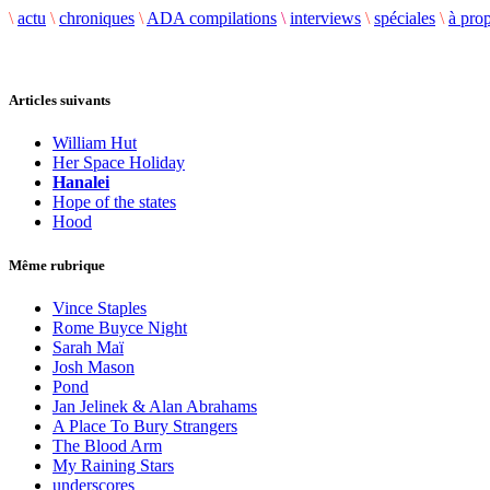
\
actu
\
chroniques
\
ADA compilations
\
interviews
\
spéciales
\
à pro
Articles suivants
William Hut
Her Space Holiday
Hanalei
Hope of the states
Hood
Même rubrique
Vince Staples
Rome Buyce Night
Sarah Maï
Josh Mason
Pond
Jan Jelinek & Alan Abrahams
A Place To Bury Strangers
The Blood Arm
My Raining Stars
underscores