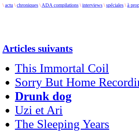
\
actu
\
chroniques
\
ADA compilations
\
interviews
\
spéciales
\
à pro
Articles suivants
This Immortal Coil
Sorry But Home Recordi
Drunk dog
Uzi et Ari
The Sleeping Years