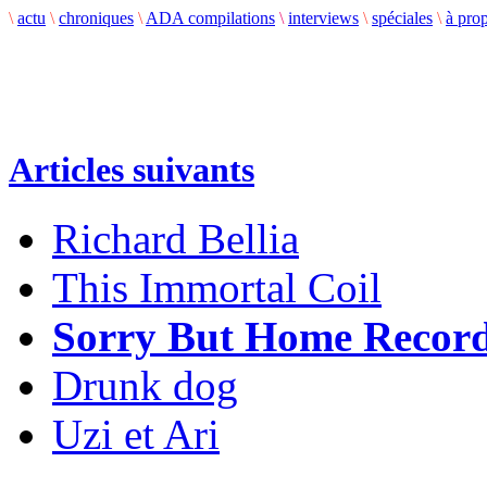
\
actu
\
chroniques
\
ADA compilations
\
interviews
\
spéciales
\
à pro
Articles suivants
Richard Bellia
This Immortal Coil
Sorry But Home Record
Drunk dog
Uzi et Ari