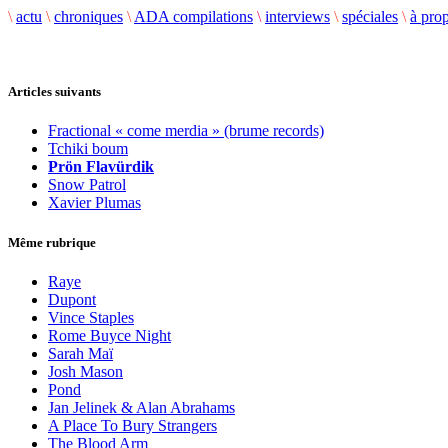
\
actu
\
chroniques
\
ADA compilations
\
interviews
\
spéciales
\
à pro
Articles suivants
Fractional « come merdia » (brume records)
Tchiki boum
Prön Flavürdik
Snow Patrol
Xavier Plumas
Même rubrique
Raye
Dupont
Vince Staples
Rome Buyce Night
Sarah Maï
Josh Mason
Pond
Jan Jelinek & Alan Abrahams
A Place To Bury Strangers
The Blood Arm