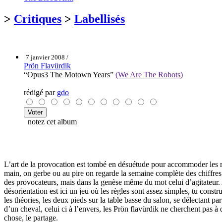
>
Critiques
>
Labellisés
7 janvier 2008 /
Prön Flavürdik
“Opus3 The Motown Years”
(We Are The Robots)
rédigé par
gdo
notez cet album
L’art de la provocation est tombé en désuétude pour accommoder les re
main, on gerbe ou au pire on regarde la semaine complète des chiffres e
des provocateurs, mais dans la genèse même du mot celui d’agitateur.
désorientation est ici un jeu où les règles sont assez simples, tu constru
les théories, les deux pieds sur la table basse du salon, se délectant 
d’un cheval, celui ci à l’envers, les Prön flavürdik ne cherchent pas 
chose, le partage.