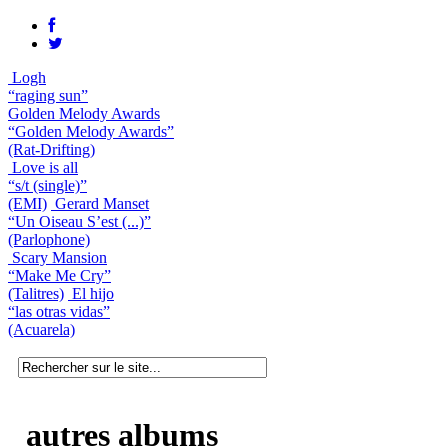
Logh
“raging sun”
Golden Melody Awards
“Golden Melody Awards”
(Rat-Drifting)
Love is all
“s/t (single)”
(EMI)
Gerard Manset
“Un Oiseau S’est (...)”
(Parlophone)
Scary Mansion
“Make Me Cry”
(Talitres)
El hijo
“las otras vidas”
(Acuarela)
autres albums