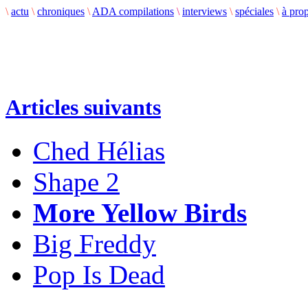
\
actu
\
chroniques
\
ADA compilations
\
interviews
\
spéciales
\
à pro
Articles suivants
Ched Hélias
Shape 2
More Yellow Birds
Big Freddy
Pop Is Dead