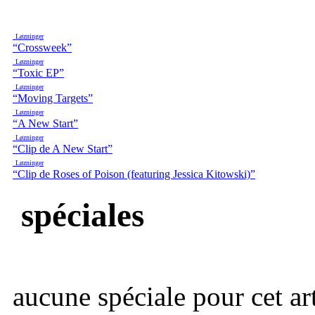
Løzninger
“Crossweek”
Løzninger
“Toxic EP”
Løzninger
“Moving Targets”
Løzninger
“A New Start”
Løzninger
“Clip de A New Start”
Løzninger
“Clip de Roses of Poison (featuring Jessica Kitowski)”
spéciales
aucune spéciale pour cet art