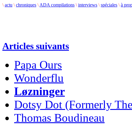
\
actu
\
chroniques
\
ADA compilations
\
interviews
\
spéciales
\
à pro
Articles suivants
Papa Ours
Wonderflu
Løzninger
Dotsy Dot (Formerly The
Thomas Boudineau