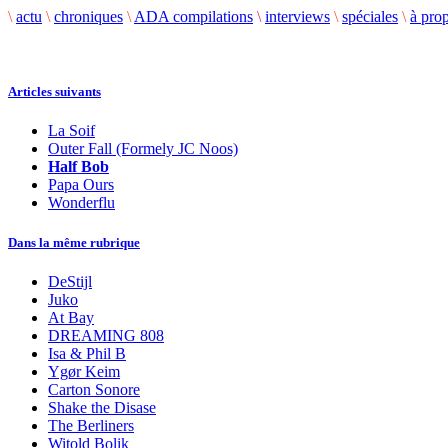
\
actu
\
chroniques
\
ADA compilations
\
interviews
\
spéciales
\
à pro
Articles suivants
La Soif
Outer Fall (Formely JC Noos)
Half Bob
Papa Ours
Wonderflu
Dans la même rubrique
DeStijl
Juko
At Bay
DREAMING 808
Isa & Phil B
Ygør Keim
Carton Sonore
Shake the Disase
The Berliners
Witold Bolik