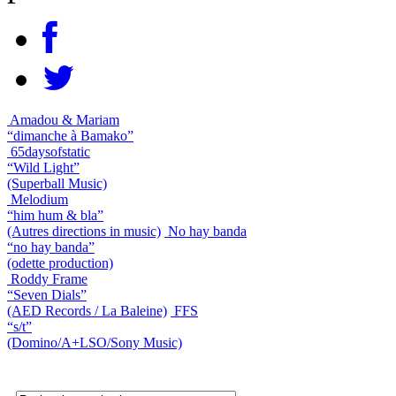
Amadou & Mariam
“dimanche à Bamako”
65daysofstatic
“Wild Light”
(Superball Music)
Melodium
“him hum & bla”
(Autres directions in music)
No hay banda
“no hay banda”
(odette production)
Roddy Frame
“Seven Dials”
(AED Records / La Baleine)
FFS
“s/t”
(Domino/A+LSO/Sony Music)