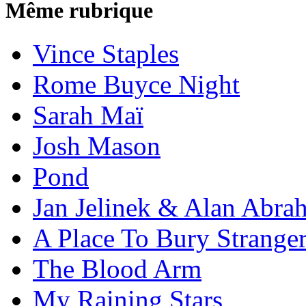
Même rubrique
Vince Staples
Rome Buyce Night
Sarah Maï
Josh Mason
Pond
Jan Jelinek & Alan Abra
A Place To Bury Strange
The Blood Arm
My Raining Stars