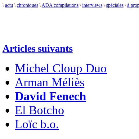
\
actu
\
chroniques
\
ADA compilations
\
interviews
\
spéciales
\
à pro
Articles suivants
Michel Cloup Duo
Arman Méliès
David Fenech
El Botcho
Loïc b.o.