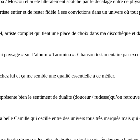
a / Moscou et ai été littéralement scotché par le décalage entre ce phys
tiste entier et de rester fidèle à ses convictions dans un univers où tout po
M, artiste complet qui tient une place de choix dans ma discothèque et 
oi paysage » sur l’album « Taormina ». Chanson testamentaire par excel
chez lui et ça me semble une qualité essentielle à ce métier.
représente bien le sentiment de dualité (douceur / rudesse)qu’on retrouv
a belle Camille qui oscille entre des univers tous très marqués mais qui 
partie du groupe « les piles de boites » dont je suis également chanteur. 