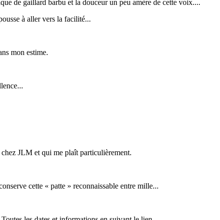
ique de gaillard barbu et la douceur un peu amère de cette voix....
usse à aller vers la facilité...
dans mon estime.
lence...
e chez JLM et qui me plaît particulièrement.
conserve cette « patte » reconnaissable entre mille...
Toutes les dates et informations en suivant le lien