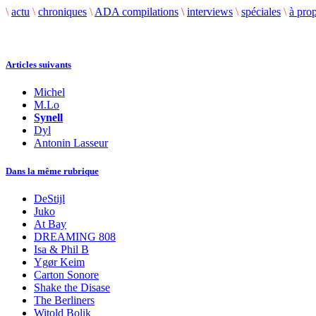
\
actu
\
chroniques
\
ADA compilations
\
interviews
\
spéciales
\
à pro
Articles suivants
Michel
M.Lo
Synell
Dyl
Antonin Lasseur
Dans la même rubrique
DeStijl
Juko
At Bay
DREAMING 808
Isa & Phil B
Ygør Keim
Carton Sonore
Shake the Disase
The Berliners
Witold Bolik