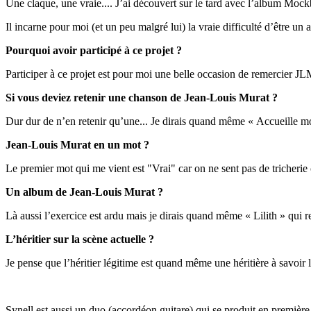
Une claque, une vraie.... J’ai découvert sur le tard avec l’album Mockb
Il incarne pour moi (et un peu malgré lui) la vraie difficulté d’être un ar
Pourquoi avoir participé à ce projet ?
Participer à ce projet est pour moi une belle occasion de remercier JL
Si vous deviez retenir une chanson de Jean-Louis Murat ?
Dur dur de n’en retenir qu’une... Je dirais quand même « Accueille m
Jean-Louis Murat en un mot ?
Le premier mot qui me vient est "Vrai" car on ne sent pas de tricherie 
Un album de Jean-Louis Murat ?
Là aussi l’exercice est ardu mais je dirais quand même « Lilith » qui 
L’héritier sur la scène actuelle ?
Je pense que l’héritier légitime est quand même une héritière à savoir l
Synell est aussi un duo (accordéon guitare) qui se produit en première 