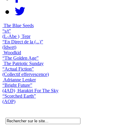
The Blue Seeds
“s/t”
(L-Abe )
Tepr
“En Direct de la (...)”
(Idwet)
Woodkid
“The Golden Age”
The Patriotic Sunday
“Actual Fiction”
(Collectif effervescence)
Adrianne Lenker
“Bright Future”
(4AD)
Harakiri For The Sky
“Scorched Earth”
(AOP)