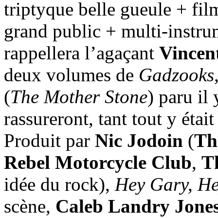
triptyque belle gueule + fil
grand public + multi-instru
rappellera l’agaçant
Vincen
deux volumes de
Gadzooks
(
The Mother Stone
) paru il
rassureront, tant tout y éta
Produit par
Nic Jodoin
(
Th
Rebel Motorcycle Club
,
T
idée du rock),
Hey Gary, H
scène,
Caleb Landry Jone