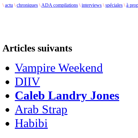
\
actu
\
chroniques
\
ADA compilations
\
interviews
\
spéciales
\
à pro
Articles suivants
Vampire Weekend
DIIV
Caleb Landry Jones
Arab Strap
Habibi