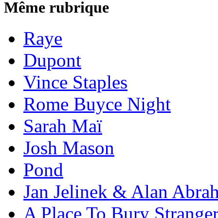
Même rubrique
Raye
Dupont
Vince Staples
Rome Buyce Night
Sarah Maï
Josh Mason
Pond
Jan Jelinek & Alan Abra
A Place To Bury Strange