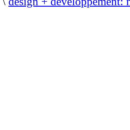
\
design + développement: 