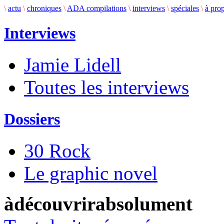
\
actu
\
chroniques
\
ADA compilations
\
interviews
\
spéciales
\
à pro
Interviews
Jamie Lidell
Toutes les interviews
Dossiers
30 Rock
Le graphic novel
àdécouvrirabsolument