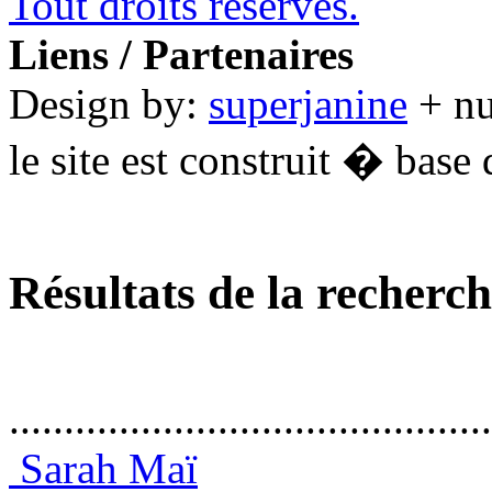
Tout droits réservés.
Liens / Partenaires
Design by:
superjanine
+ n
le site est construit � base 
Résultats de la recherc
............................................
Sarah Maï