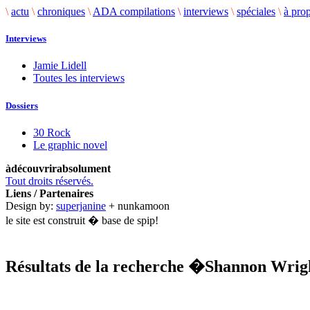
\
actu
\
chroniques
\
ADA compilations
\
interviews
\
spéciales
\
à pro
Interviews
Jamie Lidell
Toutes les interviews
Dossiers
30 Rock
Le graphic novel
àdécouvrirabsolument
Tout droits réservés.
Liens / Partenaires
Design by:
superjanine
+ nunkamoon
le site est construit � base de spip!
Résultats de la recherche
�Shannon Wri
.........................................................................................................