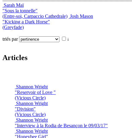
Sarah Maï
"Sous la tonnelle"
(Entre-soi, Carpaccio Cathedrale)
Josh Mason
"Kicking a Dark Horse"
(Greyfade)
triés par
↓
Articles
Shannon Wright
"Reservoir of Love "
(Vicious Circle)
Shannon Wright
"Division"
(Vicious Circle)
Shannon Wright
"Interview à la Rodia de Besançon le 09/03/17"
Shannon Wright
"Honeybee Girl"