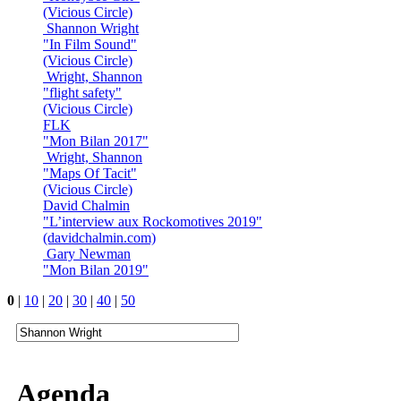
(Vicious Circle)
Shannon Wright
"In Film Sound"
(Vicious Circle)
Wright, Shannon
"flight safety"
(Vicious Circle)
FLK
"Mon Bilan 2017"
Wright, Shannon
"Maps Of Tacit"
(Vicious Circle)
David Chalmin
"L’interview aux Rockomotives 2019"
(davidchalmin.com)
Gary Newman
"Mon Bilan 2019"
0
|
10
|
20
|
30
|
40
|
50
Agenda