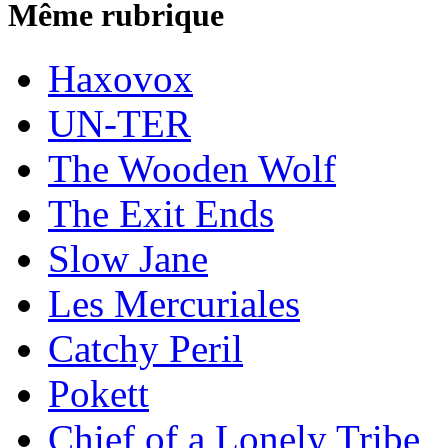
Même rubrique
Haxovox
UN-TER
The Wooden Wolf
The Exit Ends
Slow Jane
Les Mercuriales
Catchy Peril
Pokett
Chief of a Lonely Tribe