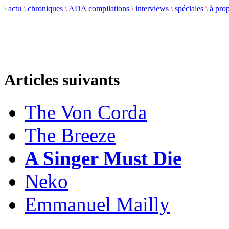
\
actu
\
chroniques
\
ADA compilations
\
interviews
\
spéciales
\
à pro
Articles suivants
The Von Corda
The Breeze
A Singer Must Die
Neko
Emmanuel Mailly