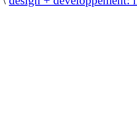
\
design + développement: 