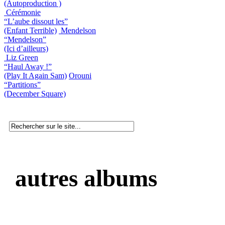
(Autoproduction )
Cérémonie
“L’aube dissout les”
(Enfant Terrible)
Mendelson
“Mendelson”
(Ici d’ailleurs)
Liz Green
“Haul Away !”
(Play It Again Sam)
Orouni
“Partitions”
(December Square)
autres albums