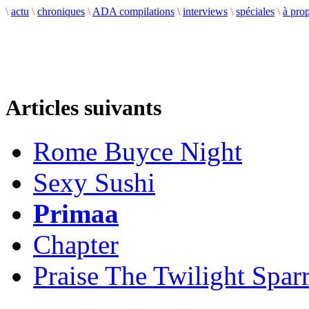
\
actu
\
chroniques
\
ADA compilations
\
interviews
\
spéciales
\
à pro
Articles suivants
Rome Buyce Night
Sexy Sushi
Primaa
Chapter
Praise The Twilight Spar