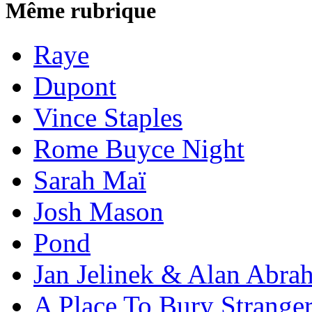
Même rubrique
Raye
Dupont
Vince Staples
Rome Buyce Night
Sarah Maï
Josh Mason
Pond
Jan Jelinek & Alan Abra
A Place To Bury Strange