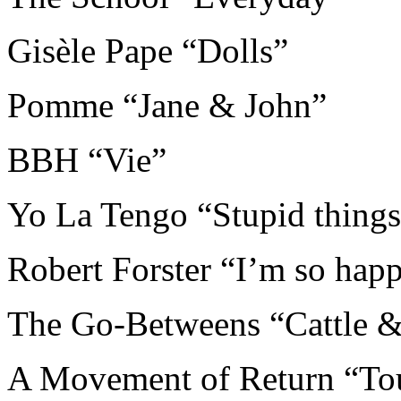
Gisèle Pape “Dolls”
Pomme “Jane & John”
BBH “Vie”
Yo La Tengo “Stupid thing
Robert Forster “I’m so hap
The Go-Betweens “Cattle &
A Movement of Return “To