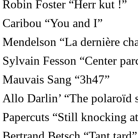
Robin Foster “Herr kut !”
Caribou “You and I”
Mendelson “La dernière ch
Sylvain Fesson “Center par
Mauvais Sang “3h47”
Allo Darlin’ “The polaroïd
Papercuts “Still knocking a
Bertrand Betsch “Tant tard”