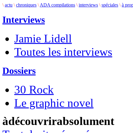
\
actu
\
chroniques
\
ADA compilations
\
interviews
\
spéciales
\
à pro
Interviews
Jamie Lidell
Toutes les interviews
Dossiers
30 Rock
Le graphic novel
àdécouvrirabsolument