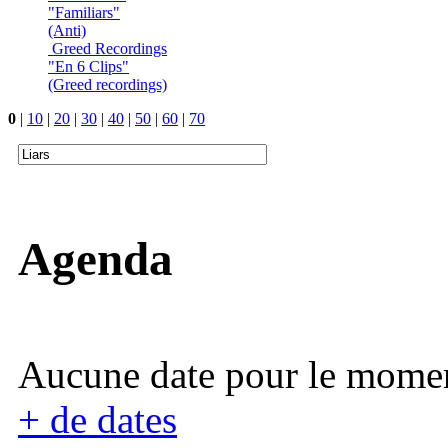
"Familiars"
(Anti)
Greed Recordings
"En 6 Clips"
(Greed recordings)
0
|
10
|
20
|
30
|
40
|
50
|
60
|
70
Agenda
Aucune date pour le mome
+ de dates