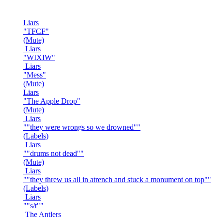
Liars
"TFCF"
(Mute)
Liars
"WIXIW"
Liars
"Mess"
(Mute)
Liars
"The Apple Drop"
(Mute)
Liars
""they were wrongs so we drowned""
(Labels)
Liars
""drums not dead""
(Mute)
Liars
""they threw us all in atrench and stuck a monument on top""
(Labels)
Liars
""s/t""
The Antlers