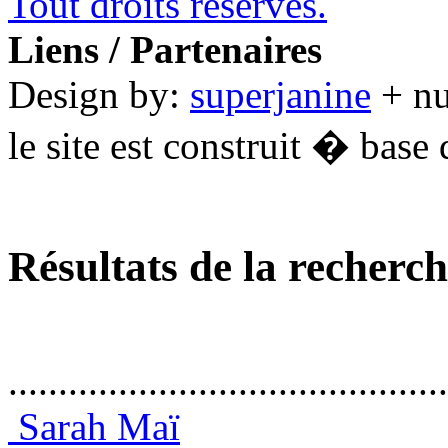
Tout droits réservés.
Liens / Partenaires
Design by:
superjanine
+ n
le site est construit � base 
Résultats de la recherc
............................................
Sarah Maï