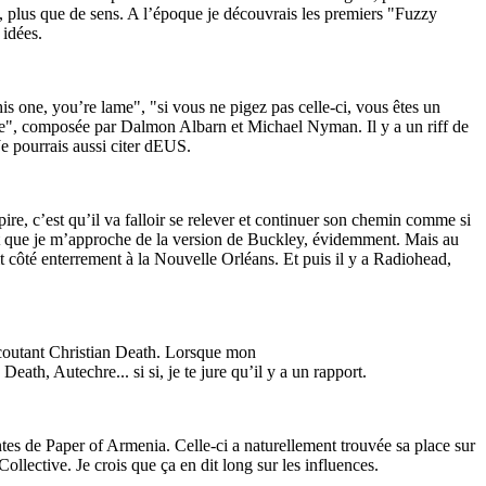
ime, plus que de sens. A l’époque je découvrais les premiers "Fuzzy
 idées.
is one, you’re lame", "si vous ne pigez pas celle-ci, vous êtes un
race", composée par Dalmon Albarn et Michael Nyman. Il y a un riff de
e pourrais aussi citer dEUS.
ire, c’est qu’il va falloir se relever et continuer son chemin comme si
ait que je m’approche de la version de Buckley, évidemment. Mais au
tit côté enterrement à la Nouvelle Orléans. Et puis il y a Radiohead,
écoutant Christian Death. Lorsque mon
th, Autechre... si si, je te jure qu’il y a un rapport.
entes de Paper of Armenia. Celle-ci a naturellement trouvée sa place sur
ollective. Je crois que ça en dit long sur les influences.