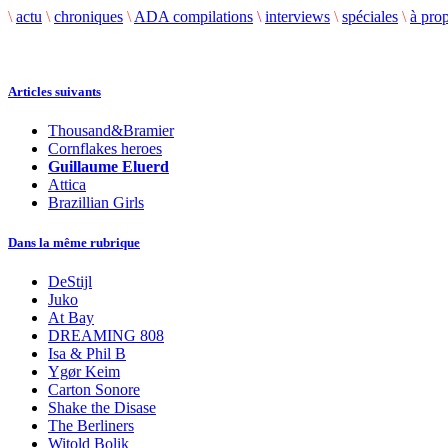
\
actu
\
chroniques
\
ADA compilations
\
interviews
\
spéciales
\
à pro
Articles suivants
Thousand&Bramier
Cornflakes heroes
Guillaume Eluerd
Attica
Brazillian Girls
Dans la même rubrique
DeStijl
Juko
At Bay
DREAMING 808
Isa & Phil B
Ygør Keim
Carton Sonore
Shake the Disase
The Berliners
Witold Bolik