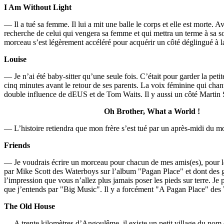
I Am Without Light
— Il a tué sa femme. Il lui a mit une balle le corps et elle est morte. 
recherche de celui qui vengera sa femme et qui mettra un terme à sa s
morceau s’est légèrement accéléré pour acquérir un côté déglingué à 
Louise
— Je n’ai été baby-sitter qu’une seule fois. C’était pour garder la peti
cinq minutes avant le retour de ses parents. La voix féminine qui chan
double influence de dEUS et de Tom Waits. Il y aussi un côté Martin 
Oh Brother, What a World !
— L’histoire retiendra que mon frère s’est tué par un après-midi du mois
Friends
— Je voudrais écrire un morceau pour chacun de mes amis(es), pour le
par Mike Scott des Waterboys sur l’album "Pagan Place" et dont des 
l’impression que vous n’allez plus jamais poser les pieds sur terre. J
que j’entends par "Big Music". Il y a forcément "A Pagan Place" des
The Old House
— A trente kilomètres d’Angoulême, il existe un petit village du nom de