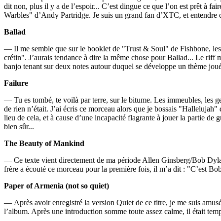
dit non, plus il y a de l’espoir... C’est dingue ce que l’on est prêt à 
Warbles" d’Andy Partridge. Je suis un grand fan d’XTC, et entendre ce
Ballad
— Il me semble que sur le booklet de "Trust & Soul" de Fishbone, les pa
crétin". J’aurais tendance à dire la même chose pour Ballad... Le rif
banjo tenant sur deux notes autour duquel se développe un thème joué 
Failure
— Tu es tombé, te voilà par terre, sur le bitume. Les immeubles, les ge
de rien n’était. J’ai écris ce morceau alors que je bossais "Halleluj
lieu de cela, et à cause d’une incapacité flagrante à jouer la partie de
bien sûr...
The Beauty of Mankind
— Ce texte vient directement de ma période Allen Ginsberg/Bob Dylan.
frère a écouté ce morceau pour la première fois, il m’a dit : "C’est Bo
Paper of Armenia (not so quiet)
— Après avoir enregistré la version Quiet de ce titre, je me suis amusé 
l’album. Après une introduction somme toute assez calme, il était temps 