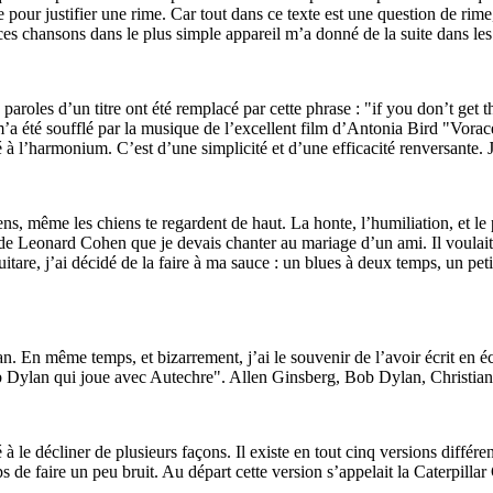
faire pour justifier une rime. Car tout dans ce texte est une question de r
s chansons dans le plus simple appareil m’a donné de la suite dans les
roles d’un titre ont été remplacé par cette phrase : "if you don’t get th
f m’a été soufflé par la musique de l’excellent film d’Antonia Bird "Vo
à l’harmonium. C’est d’une simplicité et d’une efficacité renversante. J
ns, même les chiens te regardent de haut. La honte, l’humiliation, et le p
ah" de Leonard Cohen que je devais chanter au mariage d’un ami. Il voul
 guitare, j’ai décidé de la faire à ma sauce : un blues à deux temps, un pe
 En même temps, et bizarrement, j’ai le souvenir de l’avoir écrit en 
b Dylan qui joue avec Autechre". Allen Ginsberg, Bob Dylan, Christian Dea
à le décliner de plusieurs façons. Il existe en tout cinq versions différ
de faire un peu bruit. Au départ cette version s’appelait la Caterpillar C