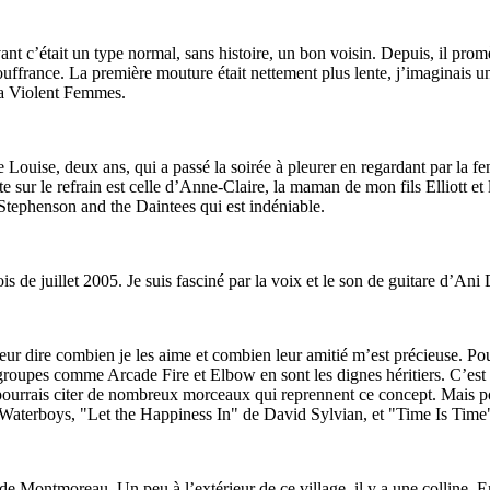
Avant c’était un type normal, sans histoire, un bon voisin. Depuis, il pro
ouffrance. La première mouture était nettement plus lente, j’imaginais 
la Violent Femmes.
te Louise, deux ans, qui a passé la soirée à pleurer en regardant par la f
te sur le refrain est celle d’Anne-Claire, la maman de mon fils Elliott 
Stephenson and the Daintees qui est indéniable.
 de juillet 2005. Je suis fasciné par la voix et le son de guitare d’Ani 
ur dire combien je les aime et combien leur amitié m’est précieuse. P
groupes comme Arcade Fire et Elbow en sont les dignes héritiers. C’est
e pourrais citer de nombreux morceaux qui reprennent ce concept. Mais pou
 Waterboys, "Let the Happiness In" de David Sylvian, et "Time Is Time
 Montmoreau. Un peu à l’extérieur de ce village, il y a une colline. En h