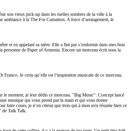
mène son vieux pick-up dans les ruelles sombres de la ville à la
une ambiance à la The For Carnation. A force d’arrangement, le
enêtre et en appelant sa mère. Elle a fini par s’endormir dans mes bras
et la personne de Paper of Armenia. Encore un morceau écrit sous la
Di Franco. Je crois qu’elle est l’inspiration musicale de ce morceau.
our le moment, je leur dédis ce morceau. "Big Music". Concept lancé
 une musique qui vous prend par la main et qui vous donne
r faire cours, je n’en citerai que trois qui à mon avis résume bien ce
" de Talk Talk.
aut de cette colline, il y a la maison de ma tante. Un petit titre folk