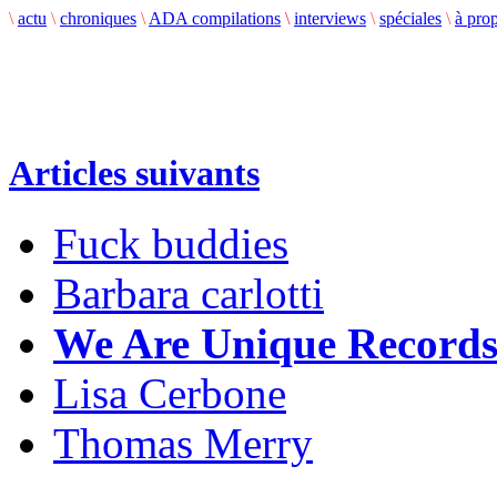
\
actu
\
chroniques
\
ADA compilations
\
interviews
\
spéciales
\
à pro
Articles suivants
Fuck buddies
Barbara carlotti
We Are Unique Record
Lisa Cerbone
Thomas Merry