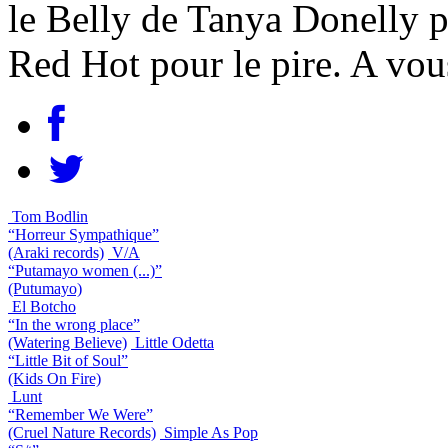
le Belly de Tanya Donelly p
Red Hot pour le pire. A vou
Tom Bodlin
“Horreur Sympathique”
(Araki records)
V/A
“Putamayo women (...)”
(Putumayo)
El Botcho
“In the wrong place”
(Watering Believe)
Little Odetta
“Little Bit of Soul”
(Kids On Fire)
Lunt
“Remember We Were”
(Cruel Nature Records)
Simple As Pop