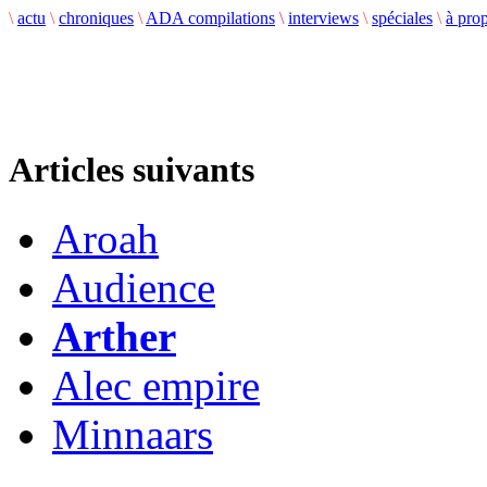
\
actu
\
chroniques
\
ADA compilations
\
interviews
\
spéciales
\
à pro
Articles suivants
Aroah
Audience
Arther
Alec empire
Minnaars