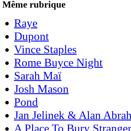
Même rubrique
Raye
Dupont
Vince Staples
Rome Buyce Night
Sarah Maï
Josh Mason
Pond
Jan Jelinek & Alan Abra
A Place To Bury Strange