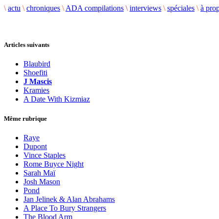
\
actu
\
chroniques
\
ADA compilations
\
interviews
\
spéciales
\
à pro
Articles suivants
Blaubird
Shoefiti
J Mascis
Kramies
A Date With Kizmiaz
Même rubrique
Raye
Dupont
Vince Staples
Rome Buyce Night
Sarah Maï
Josh Mason
Pond
Jan Jelinek & Alan Abrahams
A Place To Bury Strangers
The Blood Arm