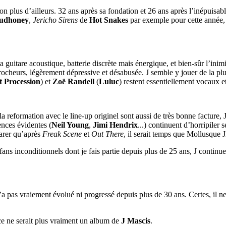
n plus d’ailleurs. 32 ans après sa fondation et 26 ans après l’inépuisab
udhoney
,
Jericho Sirens
de
Hot Snakes
par exemple pour cette année,
 guitare acoustique, batterie discrète mais énergique, et bien-sûr l’inimit
ocheurs, légèrement dépressive et désabusée. J semble y jouer de la plu
t Procession
) et
Zoë Randell
(
Luluc
) restent essentiellement vocaux e
a reformation avec le line-up originel sont aussi de très bonne facture, 
ences évidentes (
Neil Young
,
Jimi Hendrix
...) continuent d’horripiler 
arer qu’après
Freak Scene
et
Out There
, il serait temps que Mollusque 
s fans inconditionnels dont je fais partie depuis plus de 25 ans, J cont
n’a pas vraiement évolué ni progressé depuis plus de 30 ans. Certes, il 
, ce ne serait plus vraiment un album de
J Mascis
.