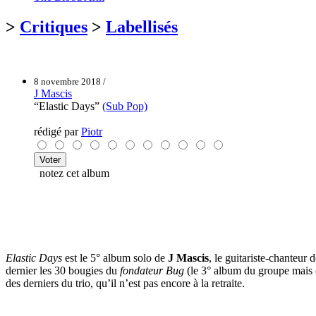
>
Critiques
>
Labellisés
8 novembre 2018 /
J Mascis
“Elastic Days”
(Sub Pop)
rédigé par
Piotr
notez cet album
Elastic Days
est le 5° album solo de
J Mascis
, le guitariste-chanteur 
dernier les 30 bougies du
fondateur Bug
(le 3° album du groupe mais c
des derniers du trio, qu’il n’est pas encore à la retraite.