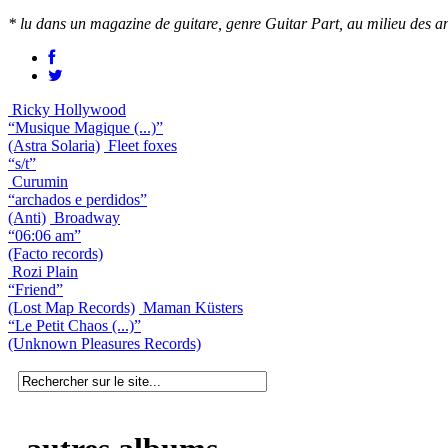
* lu dans un magazine de guitare, genre Guitar Part, au milieu des a
Ricky Hollywood
“Musique Magique (...)”
(Astra Solaria)
Fleet foxes
“s/t”
Curumin
“archados e perdidos”
(Anti)
Broadway
“06:06 am”
(Facto records)
Rozi Plain
“Friend”
(Lost Map Records)
Maman Küsters
“Le Petit Chaos (...)”
(Unknown Pleasures Records)