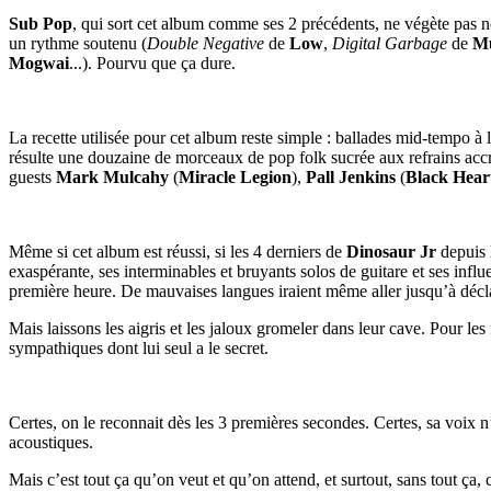
Sub Pop
, qui sort cet album comme ses 2 précédents, ne végète pas no
un rythme soutenu (
Double Negative
de
Low
,
Digital Garbage
de
M
Mogwai
...). Pourvu que ça dure.
La recette utilisée pour cet album reste simple : ballades mid-tempo à la
résulte une douzaine de morceaux de pop folk sucrée aux refrains accr
guests
Mark Mulcahy
(
Miracle Legion
),
Pall Jenkins
(
Black Hear
Même si cet album est réussi, si les 4 derniers de
Dinosaur Jr
depuis l
exaspérante, ses interminables et bruyants solos de guitare et ses influ
première heure. De mauvaises langues iraient même aller jusqu’à décl
Mais laissons les aigris et les jaloux gromeler dans leur cave. Pour le
sympathiques dont lui seul a le secret.
Certes, on le reconnait dès les 3 premières secondes. Certes, sa voix 
acoustiques.
Mais c’est tout ça qu’on veut et qu’on attend, et surtout, sans tout ça