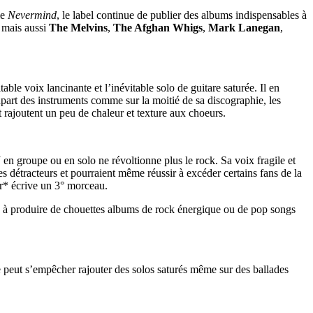
le
Nevermind
, le label continue de publier des albums indispensables à
 mais aussi
The Melvins
,
The Afghan Whigs
,
Mark Lanegan
,
able voix lancinante et l’inévitable solo de guitare saturée. Il en
part des instruments comme sur la moitié de sa discographie, les
t rajoutent un peu de chaleur et texture aux choeurs.
J en groupe ou en solo ne révoltionne plus le rock. Sa voix fragile et
ses détracteurs et pourraient même réussir à excéder certains fans de la
Jr* écrive un 3° morceau.
inue à produire de chouettes albums de rock énergique ou de pop songs
ne peut s’empêcher rajouter des solos saturés même sur des ballades