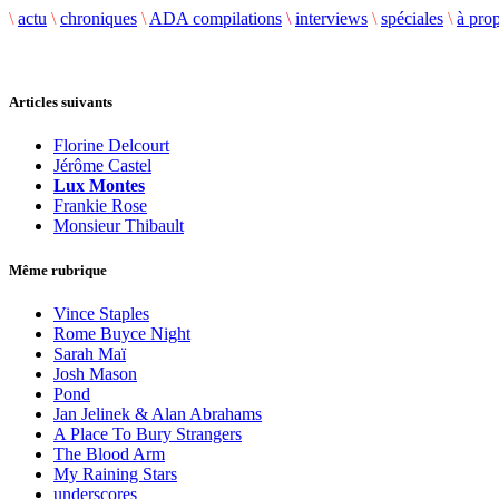
\
actu
\
chroniques
\
ADA compilations
\
interviews
\
spéciales
\
à pro
Articles suivants
Florine Delcourt
Jérôme Castel
Lux Montes
Frankie Rose
Monsieur Thibault
Même rubrique
Vince Staples
Rome Buyce Night
Sarah Maï
Josh Mason
Pond
Jan Jelinek & Alan Abrahams
A Place To Bury Strangers
The Blood Arm
My Raining Stars
underscores