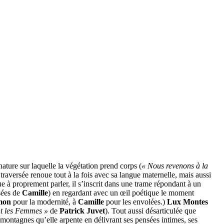
ure sur laquelle la végétation prend corps (
« Nous revenons à la
a traversée renoue tout à la fois avec sa langue maternelle, mais aussi
ue à proprement parler, il s’inscrit dans une trame répondant à un
sées de
Camille
) en regardant avec un œil poétique le moment
mon
pour la modernité, à
Camille
pour les envolées.)
Lux Montes
t les Femmes »
de
Patrick Juvet
). Tout aussi désarticulée que
montagnes qu’elle arpente en délivrant ses pensées intimes, ses