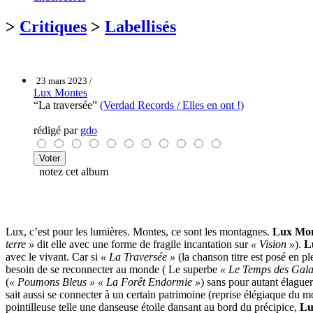
>
Critiques
>
Labellisés
23 mars 2023 /
Lux Montes
“La traversée”
(Verdad Records / Elles en ont !)
rédigé par
gdo
notez cet album
Lux, c’est pour les lumières. Montes, ce sont les montagnes.
Lux Mon
terre »
dit elle avec une forme de fragile incantation sur
« Vision »
).
L
avec le vivant. Car si
« La Traversée »
(la chanson titre est posé en p
besoin de se reconnecter au monde ( Le superbe
« Le Temps des Gala
(
« Poumons Bleus »
« La Forêt Endormie »
) sans pour autant élagu
sait aussi se connecter à un certain patrimoine (reprise élégiaque du
pointilleuse telle une danseuse étoile dansant au bord du précipice,
Lu