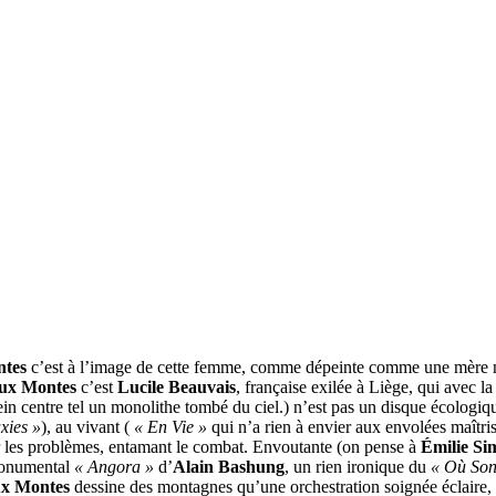
tes
c’est à l’image de cette femme, comme dépeinte comme une mère nat
ux Montes
c’est
Lucile Beauvais
, française exilée à Liège, qui avec l
lein centre tel un monolithe tombé du ciel.) n’est pas un disque écologiq
xies »
), au vivant (
« En Vie »
qui n’a rien à envier aux envolées maîtri
er les problèmes, entamant le combat. Envoutante (on pense à
Émilie Si
 monumental
« Angora »
d’
Alain Bashung
, un rien ironique du
« Où Son
x Montes
dessine des montagnes qu’une orchestration soignée éclaire, 