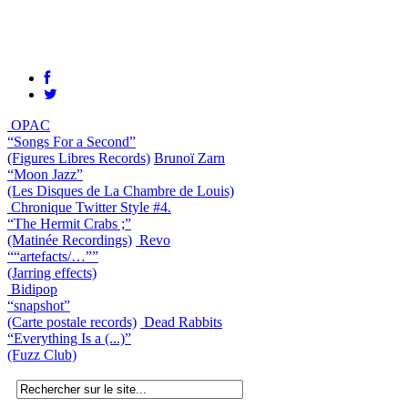
OPAC
“Songs For a Second”
(Figures Libres Records)
Brunoï Zarn
“Moon Jazz”
(Les Disques de La Chambre de Louis)
Chronique Twitter Style #4.
“The Hermit Crabs ;”
(Matinée Recordings)
Revo
““artefacts/…””
(Jarring effects)
Bidipop
“snapshot”
(Carte postale records)
Dead Rabbits
“Everything Is a (...)”
(Fuzz Club)