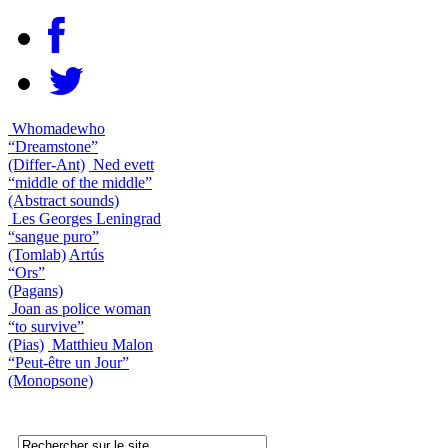
Whomadewho
“Dreamstone”
(Differ-Ant)
Ned evett
“middle of the middle”
(Abstract sounds)
Les Georges Leningrad
“sangue puro”
(Tomlab)
Artús
“Ors”
(Pagans)
Joan as police woman
“to survive”
(Pias)
Matthieu Malon
“Peut-être un Jour”
(Monopsone)