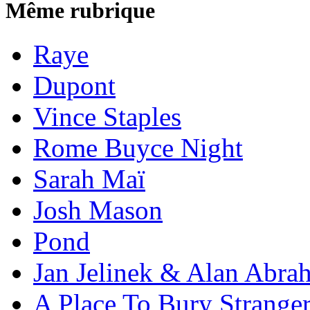
Même rubrique
Raye
Dupont
Vince Staples
Rome Buyce Night
Sarah Maï
Josh Mason
Pond
Jan Jelinek & Alan Abra
A Place To Bury Strange