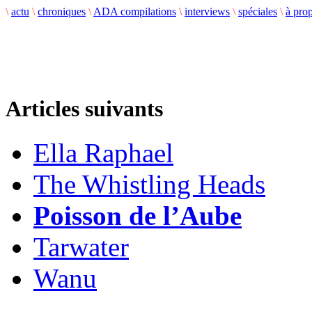
\
actu
\
chroniques
\
ADA compilations
\
interviews
\
spéciales
\
à pro
Articles suivants
Ella Raphael
The Whistling Heads
Poisson de l’Aube
Tarwater
Wanu