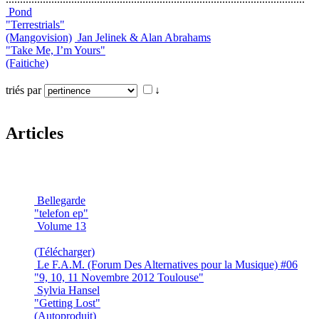
Pond
"Terrestrials"
(Mangovision)
Jan Jelinek & Alan Abrahams
"Take Me, I’m Yours"
(Faitiche)
triés par
↓
Articles
Bellegarde
"telefon ep"
Volume 13
(Télécharger)
Le F.A.M. (Forum Des Alternatives pour la Musique) #06
"9, 10, 11 Novembre 2012 Toulouse"
Sylvia Hansel
"Getting Lost"
(Autoproduit)