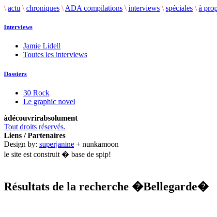
\
actu
\
chroniques
\
ADA compilations
\
interviews
\
spéciales
\
à pro
Interviews
Jamie Lidell
Toutes les interviews
Dossiers
30 Rock
Le graphic novel
àdécouvrirabsolument
Tout droits réservés.
Liens / Partenaires
Design by:
superjanine
+ nunkamoon
le site est construit � base de spip!
Résultats de la recherche
�Bellegarde�
.........................................................................................................