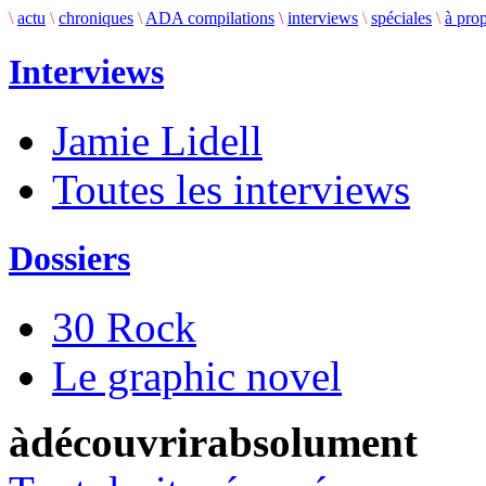
\
actu
\
chroniques
\
ADA compilations
\
interviews
\
spéciales
\
à pro
Interviews
Jamie Lidell
Toutes les interviews
Dossiers
30 Rock
Le graphic novel
àdécouvrirabsolument