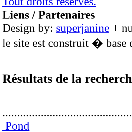
Tout droits réservés.
Liens / Partenaires
Design by:
superjanine
+ n
le site est construit � base 
Résultats de la recherc
............................................
Pond