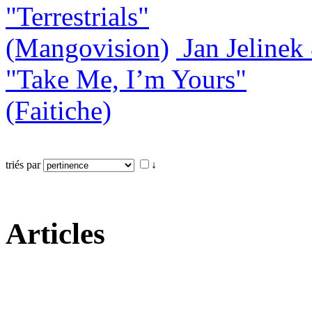
"Terrestrials"
(Mangovision)
Jan Jeline
"Take Me, I’m Yours"
(Faitiche)
triés par
↓
Articles