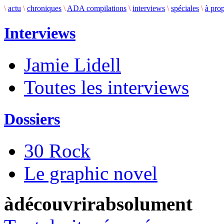
\
actu
\
chroniques
\
ADA compilations
\
interviews
\
spéciales
\
à pro
Interviews
Jamie Lidell
Toutes les interviews
Dossiers
30 Rock
Le graphic novel
àdécouvrirabsolument