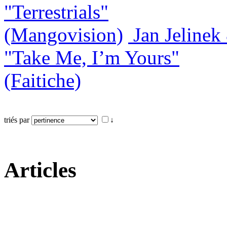
"Terrestrials"
(Mangovision)
Jan Jeline
"Take Me, I’m Yours"
(Faitiche)
triés par
↓
Articles