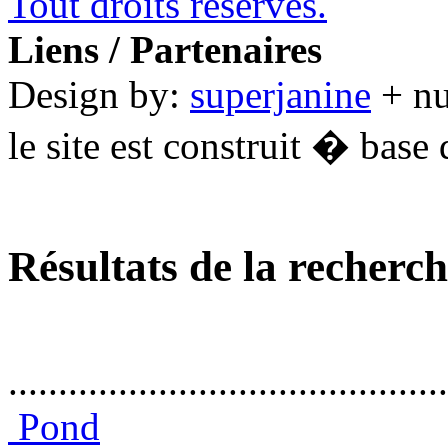
Tout droits réservés.
Liens / Partenaires
Design by:
superjanine
+ n
le site est construit � base 
Résultats de la recherc
............................................
Pond