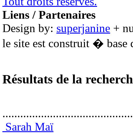
Tout droits réservés.
Liens / Partenaires
Design by:
superjanine
+ n
le site est construit � base 
Résultats de la recherc
............................................
Sarah Maï