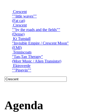
Crescent
""little waves""
(Fat cat)
Crescent
""by the roads and the fields""
(Dense)
Kt Tunstall
"Invisible Empire / Crescent Moon"
(EMI)
Tenniscoats
"Tan-Tan Therapy"
(Morr Music / Alien Transistor)
Ektroverde
""Pingvin""
Agenda