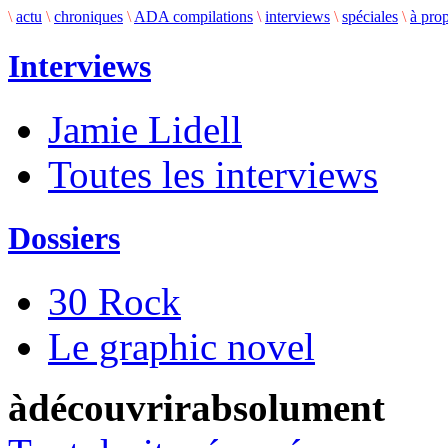
\
actu
\
chroniques
\
ADA compilations
\
interviews
\
spéciales
\
à pro
Interviews
Jamie Lidell
Toutes les interviews
Dossiers
30 Rock
Le graphic novel
àdécouvrirabsolument