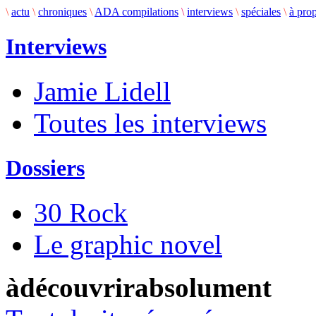
\
actu
\
chroniques
\
ADA compilations
\
interviews
\
spéciales
\
à pro
Interviews
Jamie Lidell
Toutes les interviews
Dossiers
30 Rock
Le graphic novel
àdécouvrirabsolument