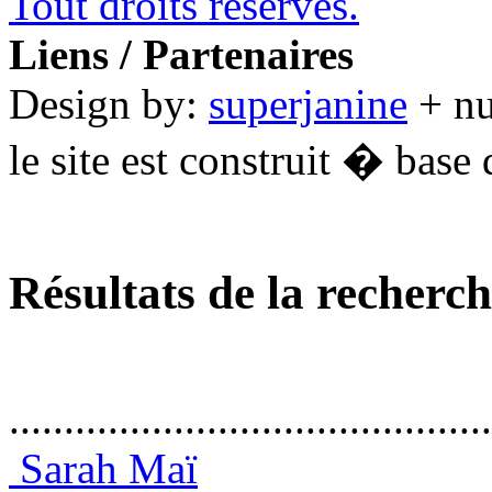
Tout droits réservés.
Liens / Partenaires
Design by:
superjanine
+ n
le site est construit � base 
Résultats de la recherc
............................................
Sarah Maï