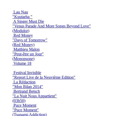
Lau Nau
"Kuutarha "
A Singer Must Die
"Venus Parade And More Songs Beyond Love"
(Modulor)
Red Money
"Days of Tomorrow"
(Red Money)
Matthieu Malon
"Peut-être un Jour"
(Monopsone)
Volume 18
Festival Invisible
"Report Live de la Neuvième Edition"
La Rédaction
"Mon Bilan 2014"
Bertrand Betsch
"La Nuit Nous Appartient"
(03h50)
Puce Moment
"Puce Moment"
(Tsunami-Addiction)