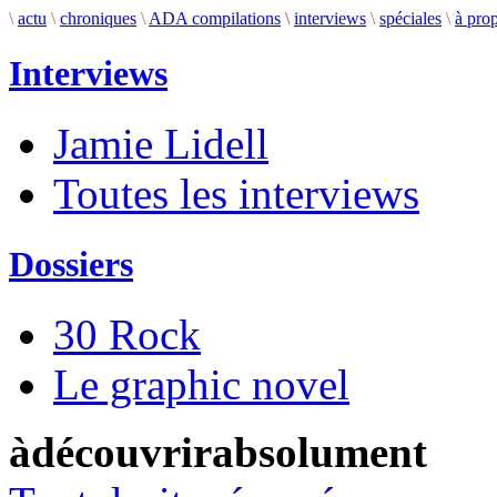
\
actu
\
chroniques
\
ADA compilations
\
interviews
\
spéciales
\
à pro
Interviews
Jamie Lidell
Toutes les interviews
Dossiers
30 Rock
Le graphic novel
àdécouvrirabsolument