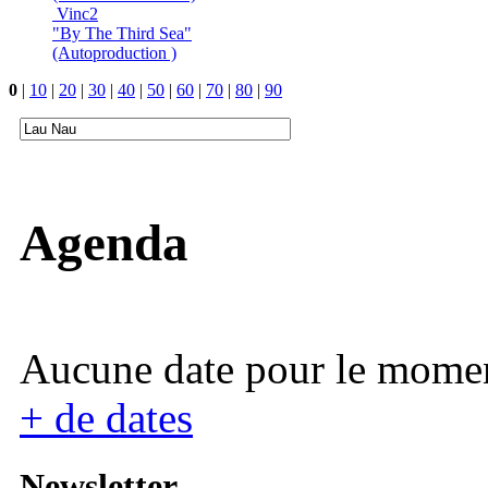
Vinc2
"By The Third Sea"
(Autoproduction )
0
|
10
|
20
|
30
|
40
|
50
|
60
|
70
|
80
|
90
Agenda
Aucune date pour le mome
+ de dates
Newsletter