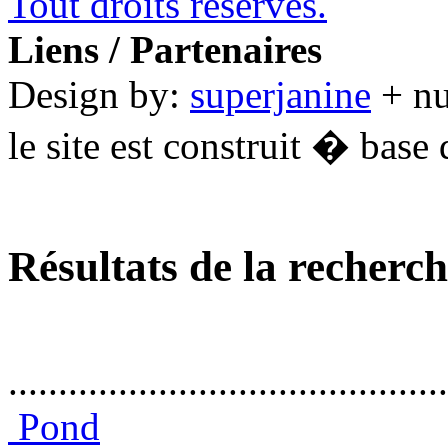
Tout droits réservés.
Liens / Partenaires
Design by:
superjanine
+ n
le site est construit � base 
Résultats de la recherc
............................................
Pond