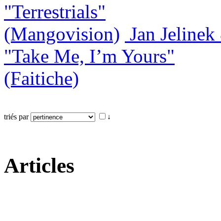
"Terrestrials"
(Mangovision)
Jan Jeline
"Take Me, I’m Yours"
(Faitiche)
triés par
↓
Articles