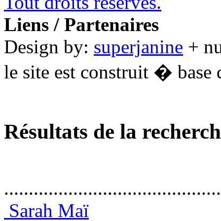
Tout droits réservés.
Liens / Partenaires
Design by:
superjanine
+ n
le site est construit � base 
Résultats de la recherc
............................................
Sarah Maï