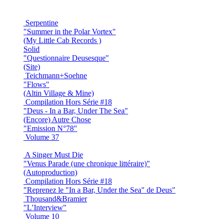
Serpentine
"Summer in the Polar Vortex"
(My Little Cab Records )
Solid
"Questionnaire Deusesque"
(Site)
Teichmann+Soehne
"Flows"
(Altin Village & Mine)
Compilation Hors Série #18
"Deus - In a Bar, Under The Sea"
(Encore) Autre Chose
"Emission N°78"
Volume 37
A Singer Must Die
"Venus Parade (une chronique littéraire)"
(Autoproduction)
Compilation Hors Série #18
"Reprenez le "In a Bar, Under the Sea" de Deus"
Thousand&Bramier
"L’Interview"
Volume 10