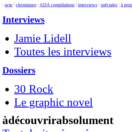
\
actu
\
chroniques
\
ADA compilations
\
interviews
\
spéciales
\
à pro
Interviews
Jamie Lidell
Toutes les interviews
Dossiers
30 Rock
Le graphic novel
àdécouvrirabsolument