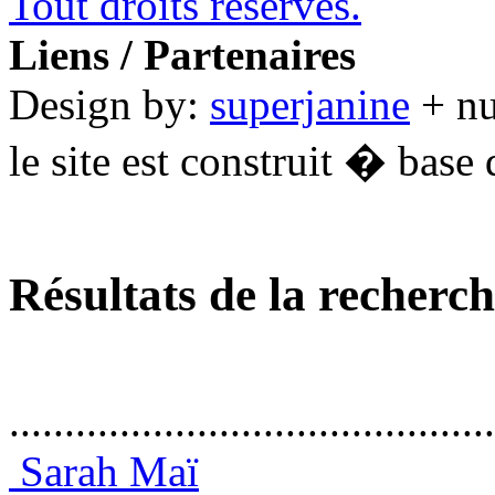
Tout droits réservés.
Liens / Partenaires
Design by:
superjanine
+ n
le site est construit � base 
Résultats de la recherc
............................................
Sarah Maï