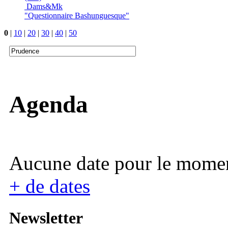
Dams&Mk
"Questionnaire Bashunguesque"
0
|
10
|
20
|
30
|
40
|
50
Agenda
Aucune date pour le mome
+ de dates
Newsletter