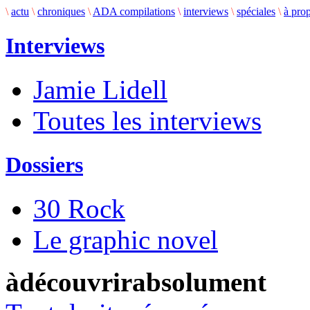
\
actu
\
chroniques
\
ADA compilations
\
interviews
\
spéciales
\
à pro
Interviews
Jamie Lidell
Toutes les interviews
Dossiers
30 Rock
Le graphic novel
àdécouvrirabsolument