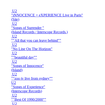
U2
"iNNOCENCE + eXPERIENCE Live in Paris"
(Site)
U2
"Songs of Surrender "
(Island Records / Interscope Records.)
U2
""All that you can leave behind""
U2
"No Line On The Horizon"
U2
""beautiful day""
U2
"Songs of Innocence"
(Island)
U2
"“zoo tv live from sydney”"
U2
"Songs of Experience"
(Interscope Records)
U2
""Best Of 1990/2000""
U2