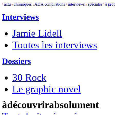
\
actu
\
chroniques
\
ADA compilations
\
interviews
\
spéciales
\
à pro
Interviews
Jamie Lidell
Toutes les interviews
Dossiers
30 Rock
Le graphic novel
àdécouvrirabsolument