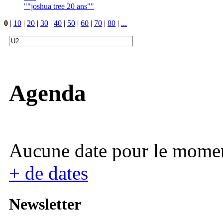
""joshua tree 20 ans""
0
|
10
|
20
|
30
|
40
|
50
|
60
|
70
|
80
|
...
Agenda
Aucune date pour le mome
+ de dates
Newsletter