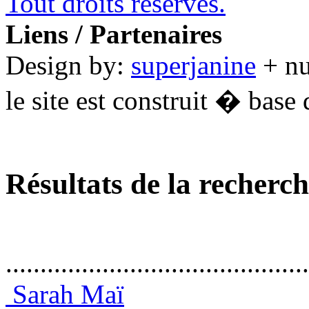
Tout droits réservés.
Liens / Partenaires
Design by:
superjanine
+ n
le site est construit � base 
Résultats de la recherc
............................................
Sarah Maï