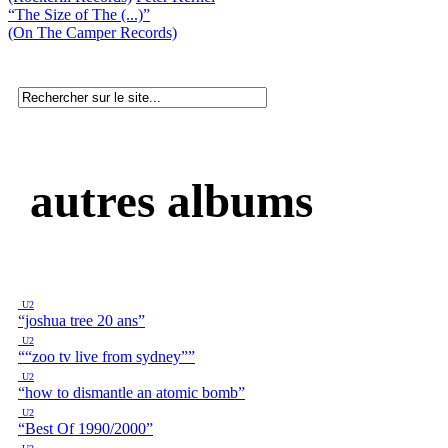
“The Size of The (...)”
(On The Camper Records)
autres albums
U2
“joshua tree 20 ans”
U2
““zoo tv live from sydney””
U2
“how to dismantle an atomic bomb”
U2
“Best Of 1990/2000”