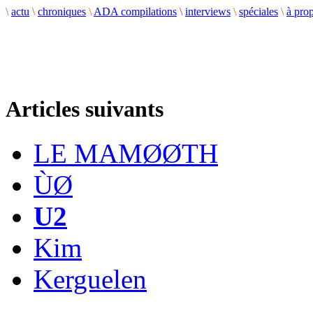
\
actu
\
chroniques
\
ADA compilations
\
interviews
\
spéciales
\
à pro
Articles suivants
LE MAMØØTH
ÙØ
U2
Kim
Kerguelen