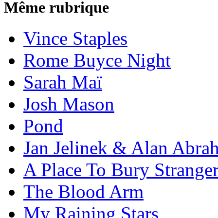
Même rubrique
Vince Staples
Rome Buyce Night
Sarah Maï
Josh Mason
Pond
Jan Jelinek & Alan Abra
A Place To Bury Strange
The Blood Arm
My Raining Stars