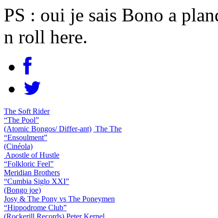
PS : oui je sais Bono a plan
n roll here.
The Soft Rider
“The Pool”
(Atomic Bongos/ Differ-ant)
The The
“Ensoulment”
(Cinéola)
Apostle of Hustle
“Folkloric Feel”
Meridian Brothers
“Cumbia Siglo XXI”
(Bongo joe)
Josy & The Pony vs The Poneymen
“Hippodrome Club”
(Rockerill Records)
Peter Kernel