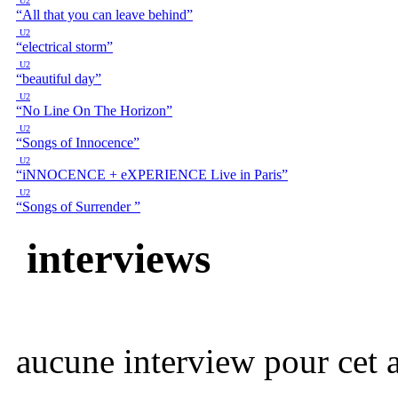
U2
“All that you can leave behind”
U2
“electrical storm”
U2
“beautiful day”
U2
“No Line On The Horizon”
U2
“Songs of Innocence”
U2
“iNNOCENCE + eXPERIENCE Live in Paris”
U2
“Songs of Surrender ”
interviews
aucune interview pour cet ar