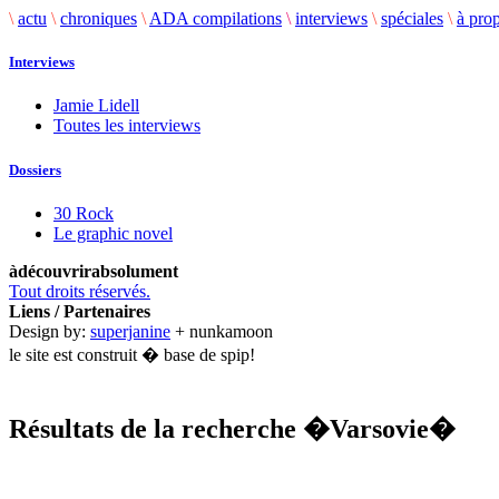
\
actu
\
chroniques
\
ADA compilations
\
interviews
\
spéciales
\
à pro
Interviews
Jamie Lidell
Toutes les interviews
Dossiers
30 Rock
Le graphic novel
àdécouvrirabsolument
Tout droits réservés.
Liens / Partenaires
Design by:
superjanine
+ nunkamoon
le site est construit � base de spip!
Résultats de la recherche
�Varsovie�
.........................................................................................................