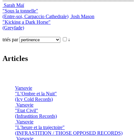
Sarah Maï
"Sous la tonnelle"
(Entre-soi, Carpaccio Cathedrale)
Josh Mason
"Kicking a Dark Horse"
(Greyfade)
triés par
↓
Articles
Varsovie
"L’Ombre et la Nuit"
(Icy Cold Records)
Varsovie
"Etat Civil"
(Infrastition Records)
Varsovie
"L’heure et la trajectoire"
(INFRASTITION / THOSE OPPOSED RECORDS)
Varsovie