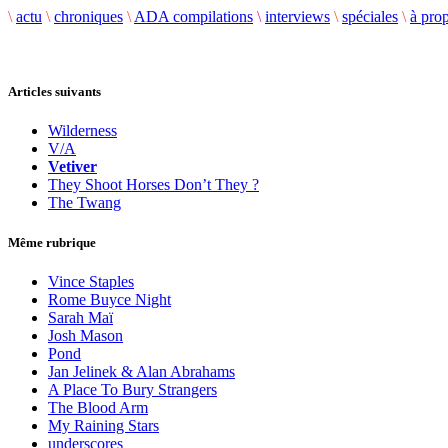
\
actu
\
chroniques
\
ADA compilations
\
interviews
\
spéciales
\
à pro
Articles suivants
Wilderness
V/A
Vetiver
They Shoot Horses Don’t They ?
The Twang
Même rubrique
Vince Staples
Rome Buyce Night
Sarah Maï
Josh Mason
Pond
Jan Jelinek & Alan Abrahams
A Place To Bury Strangers
The Blood Arm
My Raining Stars
underscores