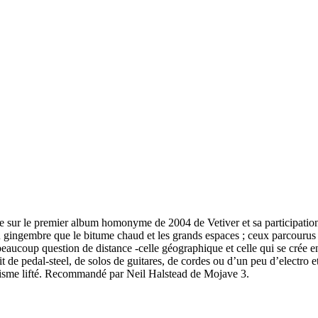
ée sur le premier album homonyme de 2004 de Vetiver et sa participati
gingembre que le bitume chaud et les grands espaces ; ceux parcourus pa
beaucoup question de distance -celle géographique et celle qui se crée entre
t de pedal-steel, de solos de guitares, de cordes ou d’un peu d’electro e
calisme lifté. Recommandé par Neil Halstead de Mojave 3.