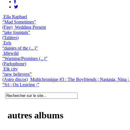
Ella Raphael
“Mad Sometimes”
(Fire)
Wedding Present
“take fountain”
(Talitres)
Eels
“daisies of the (...)”
Idlewild
“Warning/Promises (...)”
(Parlophone)
Elk city
“new believers”
(Astro discos)
Multichronique #3 : The Boyfriends ; Nastasia, Nina 
“S/t ; On Leaving ;”
autres albums