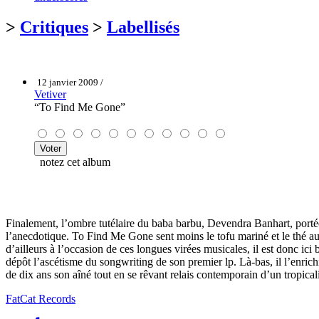
>
Critiques
>
Labellisés
12 janvier 2009 /
Vetiver
“To Find Me Gone”
notez cet album
Finalement, l’ombre tutélaire du baba barbu, Devendra Banhart, port
l’anecdotique. To Find Me Gone sent moins le tofu mariné et le thé au 
d’ailleurs à l’occasion de ces longues virées musicales, il est donc ici 
dépôt l’ascétisme du songwriting de son premier lp. Là-bas, il l’enrichi
de dix ans son aîné tout en se rêvant relais contemporain d’un tropi
FatCat Records