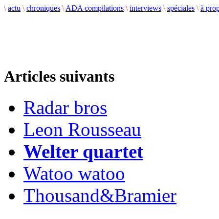
\
actu
\
chroniques
\
ADA compilations
\
interviews
\
spéciales
\
à pro
Articles suivants
Radar bros
Leon Rousseau
Welter quartet
Watoo watoo
Thousand&Bramier