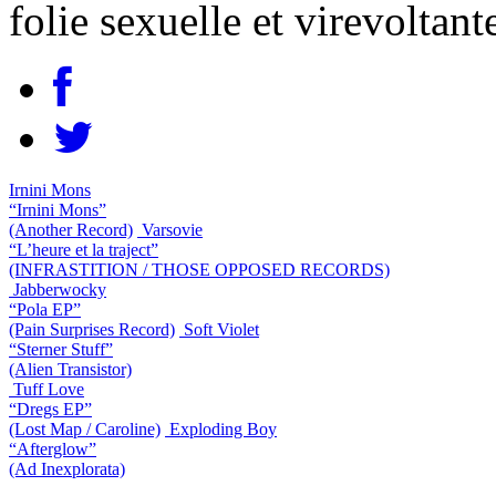
folie sexuelle et virevoltan
Irnini Mons
“Irnini Mons”
(Another Record)
Varsovie
“L’heure et la traject”
(INFRASTITION / THOSE OPPOSED RECORDS)
Jabberwocky
“Pola EP”
(Pain Surprises Record)
Soft Violet
“Sterner Stuff”
(Alien Transistor)
Tuff Love
“Dregs EP”
(Lost Map / Caroline)
Exploding Boy
“Afterglow”
(Ad Inexplorata)