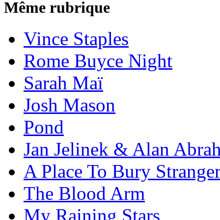
Même rubrique
Vince Staples
Rome Buyce Night
Sarah Maï
Josh Mason
Pond
Jan Jelinek & Alan Abra
A Place To Bury Strange
The Blood Arm
My Raining Stars