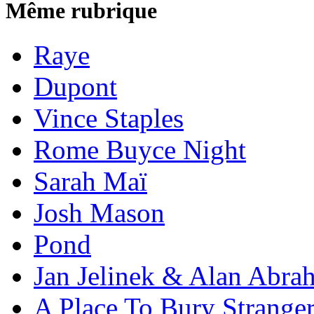
Même rubrique
Raye
Dupont
Vince Staples
Rome Buyce Night
Sarah Maï
Josh Mason
Pond
Jan Jelinek & Alan Abra
A Place To Bury Strange