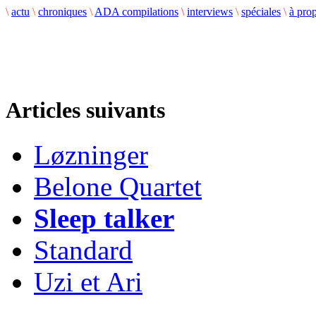
\
actu
\
chroniques
\
ADA compilations
\
interviews
\
spéciales
\
à pro
Articles suivants
Løzninger
Belone Quartet
Sleep talker
Standard
Uzi et Ari