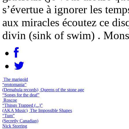
s’évertue à ignorer les temp
aux miracles écoutez ce dis
divin (sink of swim) . Mons
The marigold
“erotomania”
(Demabula records)
Queens of the stone age
“Songs for the deaf”
Roscoe
“Things Trapped (...)”
(AKA Music)
The Impossible Shapes
“Tum”
(Secretly Canadian)
Nick Storring