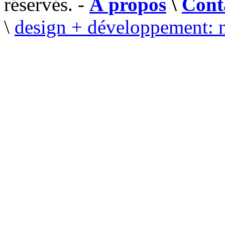
réservés. -
À propos
\
Cont
\
design + développement: 