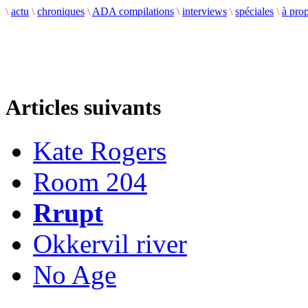
\
actu
\
chroniques
\
ADA compilations
\
interviews
\
spéciales
\
à pro
Articles suivants
Kate Rogers
Room 204
Rrupt
Okkervil river
No Age