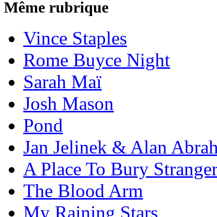
Même rubrique
Vince Staples
Rome Buyce Night
Sarah Maï
Josh Mason
Pond
Jan Jelinek & Alan Abra
A Place To Bury Strange
The Blood Arm
My Raining Stars