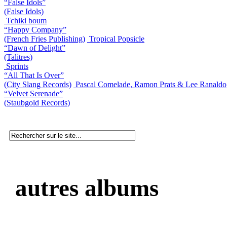
“False Idols”
(False Idols)
Tchiki boum
“Happy Company”
(French Fries Publishing)
Tropical Popsicle
“Dawn of Delight”
(Talitres)
Sprints
“All That Is Over”
(City Slang Records)
Pascal Comelade, Ramon Prats & Lee Ranaldo
“Velvet Serenade”
(Staubgold Records)
autres albums