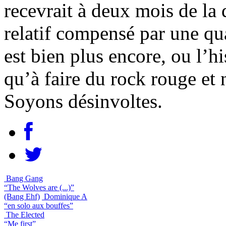
recevrait à deux mois de la
relatif compensé par une qual
est bien plus encore, ou l’h
qu’à faire du rock rouge et 
Soyons désinvoltes.
Bang Gang
“The Wolves are (...)”
(Bang Ehf)
Dominique A
“en solo aux bouffes”
The Elected
“Me first”