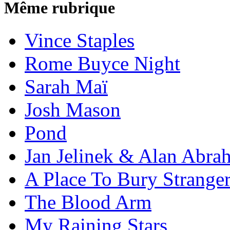
Même rubrique
Vince Staples
Rome Buyce Night
Sarah Maï
Josh Mason
Pond
Jan Jelinek & Alan Abra
A Place To Bury Strange
The Blood Arm
My Raining Stars