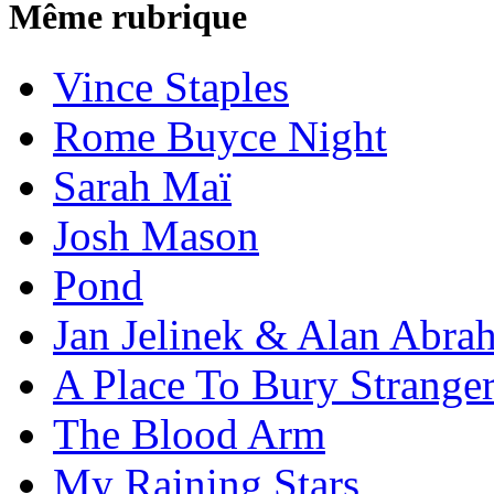
Même rubrique
Vince Staples
Rome Buyce Night
Sarah Maï
Josh Mason
Pond
Jan Jelinek & Alan Abra
A Place To Bury Strange
The Blood Arm
My Raining Stars