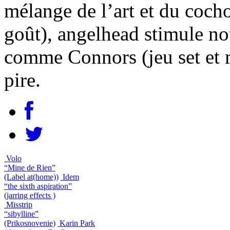
mélange de l’art et du coch
goût), angelhead stimule notr
comme Connors (jeu set et m
pire.
Volo
“Mine de Rien”
(Label at(home))
Idem
“the sixth aspiration”
(jarring effects )
Misstrip
“sibylline”
(Prikosnovenie)
Karin Park