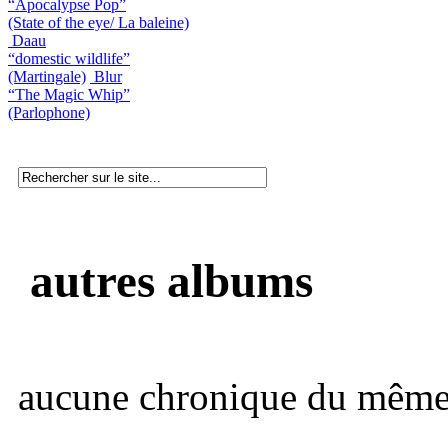
“Apocalypse Pop”
(State of the eye/ La baleine)
Daau
“domestic wildlife”
(Martingale)
Blur
“The Magic Whip”
(Parlophone)
autres albums
aucune chronique du même 